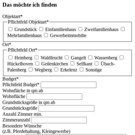
Das möchte ich finden
Objektart*
Pflichtfeld
Objektart
*
Grundstück
Einfamilienhaus
Zweifamilienhaus
Mehrfamilienhaus
Gewerbeimmobilie
Ort*
Pflichtfeld
Ort
*
Heinberg
Waldfeucht
Gangelt
Wassenberg
Hückelhoven
Geilenkirchen
Selfkant
Übach-
Palenberg
Wegberg
Erkelenz
Sonstige
Budget*
Pflichtfeld
Budget
*
Wohnfläche in qm ab
Wohnfläche
Grundstücksgröße in qm ab
Grundstücksgröße
Anzahl Zimmer min.
Zimmeranzahl
Besondere Wünsche
(z.B. Pferdehaltung, Kleingewerbe)