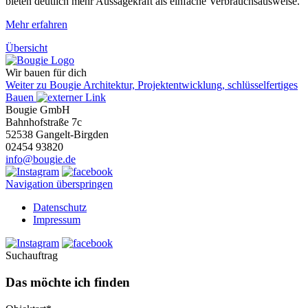
bieten deutlich mehr Aussagekraft als einfache Verbrauchsausweise.
Mehr erfahren
Übersicht
Wir bauen für dich
Weiter zu Bougie Architektur, Projektentwicklung, schlüsselfertiges
Bauen
Bougie GmbH
Bahnhofstraße 7c
52538 Gangelt-Birgden
02454 93820
info@bougie.de
Navigation überspringen
Datenschutz
Impressum
Suchauftrag
Das möchte ich finden