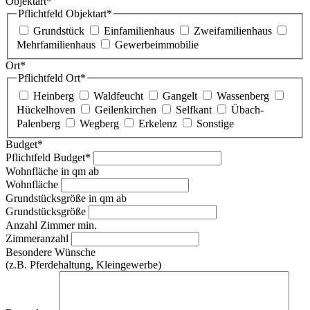
Objektart*
Pflichtfeld
Objektart
*
Grundstück
Einfamilienhaus
Zweifamilienhaus
Mehrfamilienhaus
Gewerbeimmobilie
Ort*
Pflichtfeld
Ort
*
Heinberg
Waldfeucht
Gangelt
Wassenberg
Hückelhoven
Geilenkirchen
Selfkant
Übach-
Palenberg
Wegberg
Erkelenz
Sonstige
Budget*
Pflichtfeld
Budget
*
Wohnfläche in qm ab
Wohnfläche
Grundstücksgröße in qm ab
Grundstücksgröße
Anzahl Zimmer min.
Zimmeranzahl
Besondere Wünsche
(z.B. Pferdehaltung, Kleingewerbe)