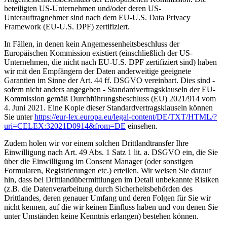
beteiligten US-Unternehmen und/oder deren US-
Unterauftragnehmer sind nach dem EU-U.S. Data Privacy
Framework (EU-U.S. DPF) zertifiziert.
In Fällen, in denen kein Angemessenheitsbeschluss der
Europäischen Kommission existiert (einschließlich der US-
Unternehmen, die nicht nach EU-U.S. DPF zertifiziert sind) haben
wir mit den Empfängern der Daten anderweitige geeignete
Garantien im Sinne der Art. 44 ff. DSGVO vereinbart. Dies sind -
sofern nicht anders angegeben - Standardvertragsklauseln der EU-
Kommission gemäß Durchführungsbeschluss (EU) 2021/914 vom
4. Juni 2021. Eine Kopie dieser Standardvertragsklauseln können
Sie unter
https://eur-lex.europa.eu/legal-content/DE/TXT/HTML/?
uri=CELEX:32021D0914&from=DE
einsehen.
Zudem holen wir vor einem solchen Drittlandtransfer Ihre
Einwilligung nach Art. 49 Abs. 1 Satz 1 lit. a. DSGVO ein, die Sie
über die Einwilligung im Consent Manager (oder sonstigen
Formularen, Registrierungen etc.) erteilen. Wir weisen Sie darauf
hin, dass bei Drittlandübermittlungen im Detail unbekannte Risiken
(z.B. die Datenverarbeitung durch Sicherheitsbehörden des
Drittlandes, deren genauer Umfang und deren Folgen für Sie wir
nicht kennen, auf die wir keinen Einfluss haben und von denen Sie
unter Umständen keine Kenntnis erlangen) bestehen können.