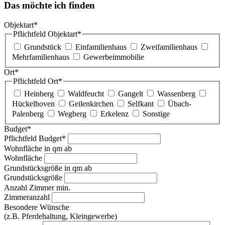
Das möchte ich finden
Objektart*
Pflichtfeld
Objektart
*
Grundstück
Einfamilienhaus
Zweifamilienhaus
Mehrfamilienhaus
Gewerbeimmobilie
Ort*
Pflichtfeld
Ort
*
Heinberg
Waldfeucht
Gangelt
Wassenberg
Hückelhoven
Geilenkirchen
Selfkant
Übach-
Palenberg
Wegberg
Erkelenz
Sonstige
Budget*
Pflichtfeld
Budget
*
Wohnfläche in qm ab
Wohnfläche
Grundstücksgröße in qm ab
Grundstücksgröße
Anzahl Zimmer min.
Zimmeranzahl
Besondere Wünsche
(z.B. Pferdehaltung, Kleingewerbe)